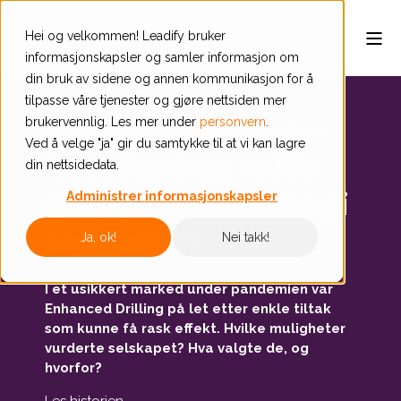
Hei og velkommen! Leadify bruker
informasjonskapsler og samler informasjon om
din bruk av sidene og annen kommunikasjon for å
tilpasse våre tjenester og gjøre nettsiden mer
brukervennlig. Les mer under
personvern
.
Case study: Verdien av en god B2B nettside!
Ved å velge "ja" gir du samtykke til at vi kan lagre
Hvordan kan enkle
din nettsidedata.
grep på nettsidene gi
Administrer informasjonskapsler
resultater?
Ja, ok!
Nei takk!
I et usikkert marked under pandemien var
Enhanced Drilling på let etter enkle tiltak
som kunne få rask effekt. Hvilke muligheter
vurderte selskapet? Hva valgte de, og
hvorfor?