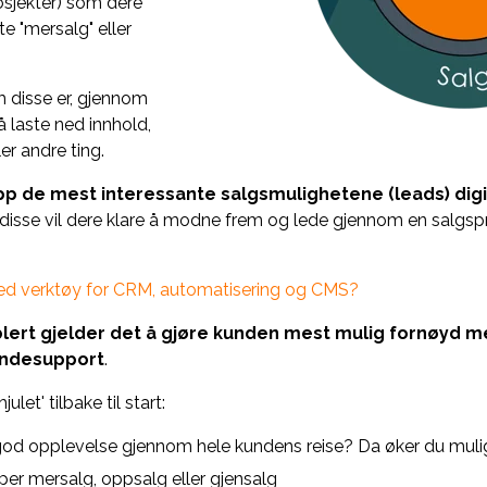
osjekter) som dere
te "mersalg" eller
m disse er, gjennom
 laste ned innhold,
er andre ting.
 opp de mest interessante salgsmulighetene (leads) digit
 disse vil dere klare å modne frem og lede gjennom en salgsp
med verktøy for CRM, automatisering og CMS?
lert gjelder det å gjøre kunden mest mulig fornøyd m
undesupport
.
let' tilbake til start:
 god opplevelse gjennom hele kundens reise? Da øker du mulig
r mersalg, oppsalg eller gjensalg