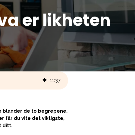
va er likheten
11
:
37
e blander de to begrepene.
 får du vite det viktigste,
 ditt.