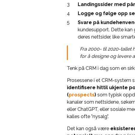
Landingssider med på
Logge og følge opp sel
Svare på kundehenvende
kundesupport. Dette kan g
deres nettsider, like sma
Fra 2000- til 2020-tallet 
for å designe og levere a
Tenk på CRM i dag som en sirkul
Prosessene i et CRM-system s
identifisere hittil ukjente 
(
prospects
)
som typisk oppdag
kanaler som nettsidene, søke
eller ChatGPT, eller sosiale m
kalles ofte "nysalg".
Det kan også være
eksister