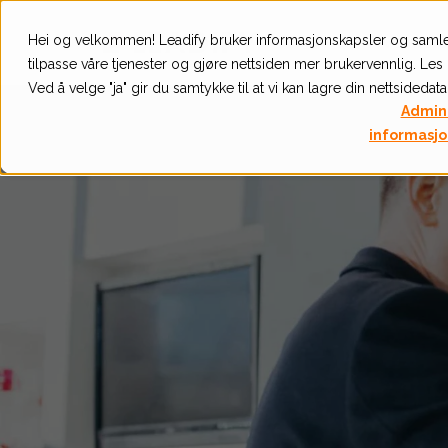
Hei og velkommen! Leadify bruker informasjonskapsler og samle
Vekstpr
tilpasse våre tjenester og gjøre nettsiden mer brukervennlig. Le
Ved å velge "ja" gir du samtykke til at vi kan lagre din nettsidedata
Admini
informasjo