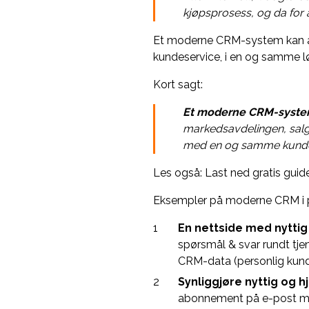
kjøpsprosess, og da for å
Et moderne CRM-system kan alt
kundeservice, i en og samme l
Kort sagt:
Et moderne CRM-system 
markedsavdelingen, salg 
med en og samme kund
Les også: Last ned gratis guide
Eksempler på moderne CRM i p
En nettside med nyttig
spørsmål & svar rundt tje
CRM-data (personlig kund
Synliggjøre nyttig og h
abonnement på e-post med