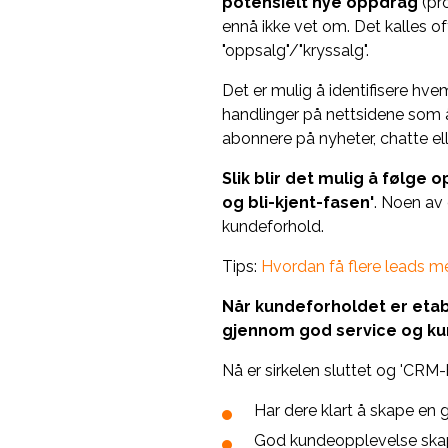
potensielt nye oppdrag
(pr
ennå ikke vet om. Det kalles of
"oppsalg"/"kryssalg".
Det er mulig å identifisere hve
handlinger på nettsidene som å
abonnere på nyheter, chatte ell
Slik blir det mulig å følge
og bli-kjent-fasen'
. Noen av
kundeforhold.
Tips:
Hvordan få flere leads 
Når kundeforholdet er etab
gjennom god service og k
Nå er sirkelen sluttet og 'CRM-hju
Har dere klart å skape en
God kundeopplevelse skape