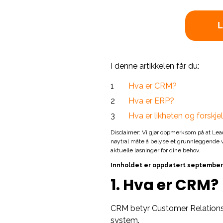
I denne artikkelen får du:
Hva er CRM?
Hva er ERP?
Hva er likheten og forsk
Disclaimer: Vi gjør oppmerksom på at Lea
nøytral måte å belyse et grunnleggende 
aktuelle løsninger for dine behov.
Innholdet er oppdatert september
1. Hva er CRM?
CRM betyr Customer Relatio
system.