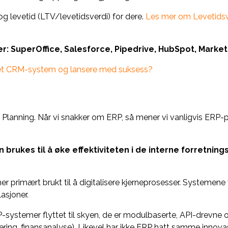
g levetid (LTV/levetidsverdi) for dere.
Les mer om Levetidsv
 SuperOffice, Salesforce, Pipedrive, HubSpot, Market
et CRM-system og lansere med suksess?
 Planning. Når vi snakker om ERP, så mener vi vanligvis ERP-
rukes til å øke effektiviteten i de interne forretnin
r primært brukt til å digitalisere kjerneprosesser. Systemene
asjoner.
systemer flyttet til skyen, de er modulbaserte, API-drevne og
isering, finansanalyse). Likevel har ikke ERP hatt samme inn