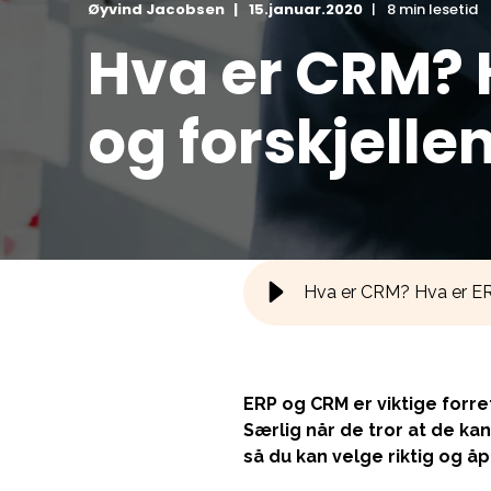
Øyvind Jacobsen
15.januar.2020
8 min lesetid
Hva er CRM? H
og forskjelle
Hva er CRM? Hva er ERP
ERP og CRM er viktige for
Særlig når de tror at de kan
så du kan velge riktig og åp