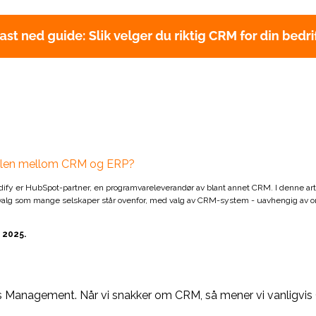
jellen mellom CRM og ERP?
dify er HubSpot-partner, en programvareleverandør av blant annet CRM. I denne ar
valg som mange selskaper står ovenfor, med valg av CRM-system - uavhengig av o
 2025.
ns Management.
Når vi snakker om CRM, så mener vi vanligvi