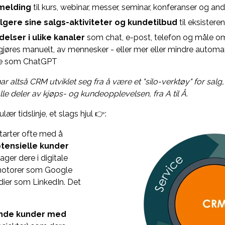
melding
til kurs, webinar, messer, seminar, konferanser og an
gere sine salgs-aktiviteter og kundetilbud
til eksister
lser i ulike kanaler
som chat, e-post, telefon og måle 
jøres manuelt, av mennesker - eller mer eller mindre automa
rte som ChatGPT
har altså CRM utviklet seg fra å være et "silo-verktøy" for salg,
lle deler av kjøps- og kundeopplevelsen, fra A til Å.
ær tidslinje, et slags hjul 👉:
tarter ofte med å
potensielle kunder
er dere i digitale
motorer som Google
edier som LinkedIn. Det
ende kunder med