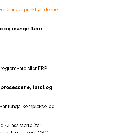
erdi under punkt 9 i denne
o og mange flere.
programvare eller ERP-
gsprosessene, først og
 var tunge, komplekse, og
 AI-assisterte (for
ovasjonstempo som CRM.