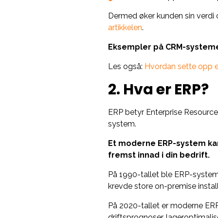
Dermed øker kunden sin verdi o
artikkelen
.
Eksempler på CRM-systemer:
Les også:
Hvordan sette opp 
2. Hva er ERP?
ERP betyr Enterprise Resource
system.
Et moderne ERP-system kan b
fremst innad i din bedrift.
På 1990-tallet ble ERP-systeme
krevde store on-premise install
På 2020-tallet er moderne ERP-
driftsprognoser, lageroptimal