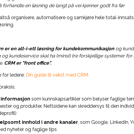
 forhandle en løsning de langt på vei kjenner godt fra før
så organisere, automatisere og samkjøre hele total-innsats
øsning.
er en alt-i-ett løsning for kundekommunikasjon
og kunded
og kundeservice skal ha (minst) tre forskjellige systemer for
e.
CRM er "front office".
 for ledere:
Din guide til vekst med CRM.
raksis:
 informasjon
som kunnskapsartikler som belyser faglige tem
nester og produkter. Nettsidene kan skreddersys til den indiv
eprofil)
jelpsomt innhold i andre kanaler
, som Google, LinkedIn, Yo
 nyheter og faglige tips