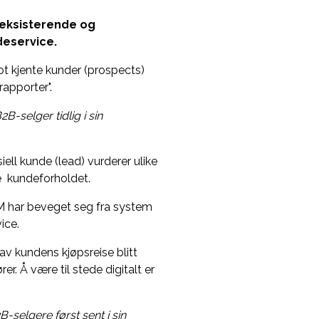
 eksisterende og
deservice.
t kjente kunder (prospects)
apporter".
-selger tidlig i sin
iell kunde (lead) vurderer ulike
le kundeforholdet.
CRM har beveget seg fra system
ice.
av kundens kjøpsreise blitt
r. Å være til stede digitalt er
selgere først sent i sin