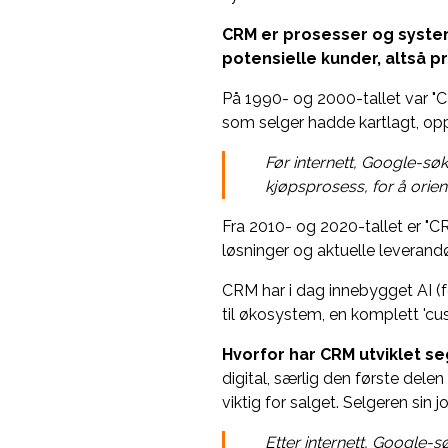
CRM er prosesser og syste
potensielle kunder, altså p
På 1990- og 2000-tallet var "
som selger hadde kartlagt, opp
Før internett, Google-sø
kjøpsprosess, for å orie
Fra 2010- og 2020-tallet er "C
løsninger og aktuelle leverandø
CRM har i dag innebygget AI (f
til økosystem, en komplett 'cu
Hvorfor har CRM utviklet se
digital, særlig den første delen
viktig for salget. Selgeren sin j
Etter internett, Google-