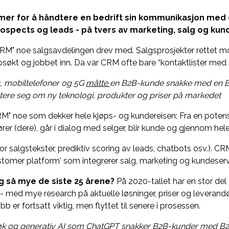
mer for å håndtere en bedrift sin kommunikasjon med
rospects og leads - på tvers av marketing, salg og kun
CRM" noe salgsavdelingen drev med. Salgsprosjekter rettet mo
søkt og jobbet inn. Da var CRM ofte bare “kontaktlister med r
k, mobiltelefoner og 5G
måtte
en B2B-kunde snakke med en B2B
ntere seg om ny teknologi, produkter og priser på markedet
RM" noe som dekker hele kjøps- og kundereisen: F
ra en potens
rer (dere), går i dialog med selger, blir kunde og gjennom he
or salgstekster, prediktiv scoring av leads, chatbots osv.). 
stomer platform' som integrerer salg, marketing og kundeserv
g så mye de siste 25 årene?
På 2020-tallet har en stor del 
 - med mye research på aktuelle løsninger, priser og leverandøre
obb er fortsatt viktig, men flyttet til senere i prosessen.
søk og generativ AI som ChatGPT snakker B2B-kunder med B2B-