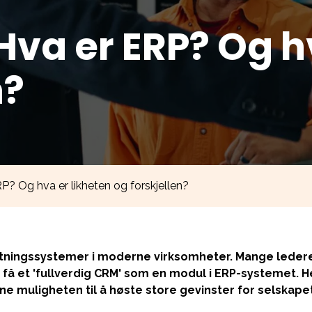
va er ERP? Og h
n?
? Og hva er likheten og forskjellen?
retningssystemer i moderne virksomheter. Mange leder
 få et 'fullverdig CRM' som en modul i ERP-systemet. Her
ne muligheten til å høste store gevinster for selskapet