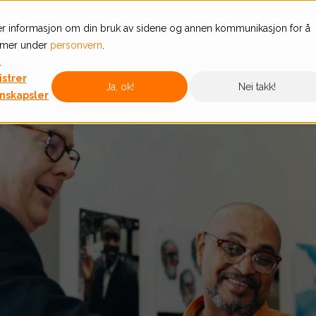
r informasjon om din bruk av sidene og annen kommunikasjon for å
ogram
Priser
Læringssenter
Support
Om oss
s mer under
personvern
.
.
strer
Ja, ok!
Nei takk!
nskapsler